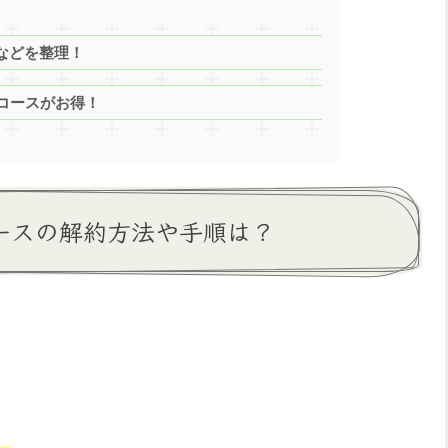
）
報などを整理！
定コースがお得！
コースの解約方法や手順は？
、